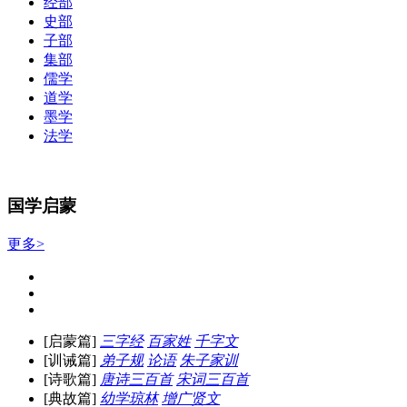
经部
史部
子部
集部
儒学
道学
墨学
法学
国学启蒙
更多>
[启蒙篇]
三字经
百家姓
千字文
[训诫篇]
弟子规
论语
朱子家训
[诗歌篇]
唐诗三百首
宋词三百首
[典故篇]
幼学琼林
增广贤文