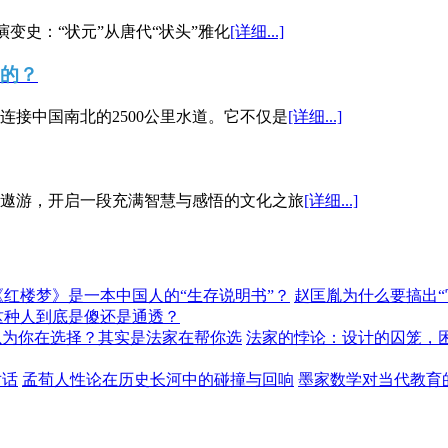
演变史：“状元”从唐代“状头”雅化
[详细...]
”的？
接中国南北的2500公里水道。它不仅是
[详细...]
遨游，开启一段充满智慧与感悟的文化之旅
[详细...]
《红楼梦》是一本中国人的“生存说明书”？
赵匡胤为什么要搞出
这种人到底是傻还是通透？
以为你在选择？其实是法家在帮你选
法家的悖论：设计的囚笼，
对话
孟荀人性论在历史长河中的碰撞与回响
墨家数学对当代教育