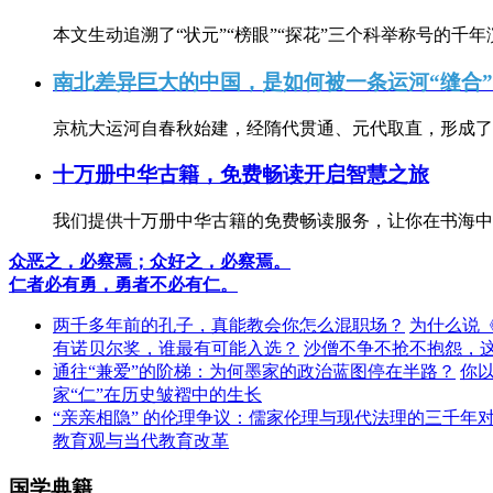
本文生动追溯了“状元”“榜眼”“探花”三个科举称号的千年
南北差异巨大的中国，是如何被一条运河“缝合
京杭大运河自春秋始建，经隋代贯通、元代取直，形成了连
十万册中华古籍，免费畅读开启智慧之旅
我们提供十万册中华古籍的免费畅读服务，让你在书海中
众恶之，必察焉；众好之，必察焉。
仁者必有勇，勇者不必有仁。
两千多年前的孔子，真能教会你怎么混职场？
为什么说
有诺贝尔奖，谁最有可能入选？
沙僧不争不抢不抱怨，
通往“兼爱”的阶梯：为何墨家的政治蓝图停在半路？
你
家“仁”在历史皱褶中的生长
“亲亲相隐” 的伦理争议：儒家伦理与现代法理的三千年
教育观与当代教育改革
国学典籍