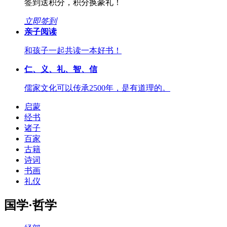
签到送积分，积分换豪礼！
立即签到
亲子阅读
和孩子一起共读一本好书！
仁、义、礼、智、信
儒家文化可以传承2500年，是有道理的。
启蒙
经书
诸子
百家
古籍
诗词
书画
礼仪
国学·哲学