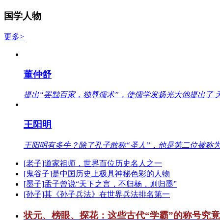
国学人物
更多>
董仲舒
提出“罢黜百家，独尊儒术”，使儒学发扬光大他提出了 
王阳明
王阳明有多牛？除了孔子敢称“圣人”，他是第二位被称为
[老子]道家祖师，世界百位历史名人之一
[鬼谷子]是中国历史上极具神秘色彩的人物
[墨子]孟子曾说“天下之言，不归杨，则归墨”
[孙子]其《孙子兵法》在世界兵法排名第一
状元、榜眼、探花：这些古代“学霸”的称号究