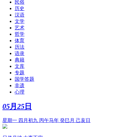
民俗
历史
汉语
文学
艺术
哲学
体育
历法
语录
典籍
文库
专题
国学答题
非遗
心理
05
月
25
日
星期一 四月初九 丙午马年 癸巳月 己亥日