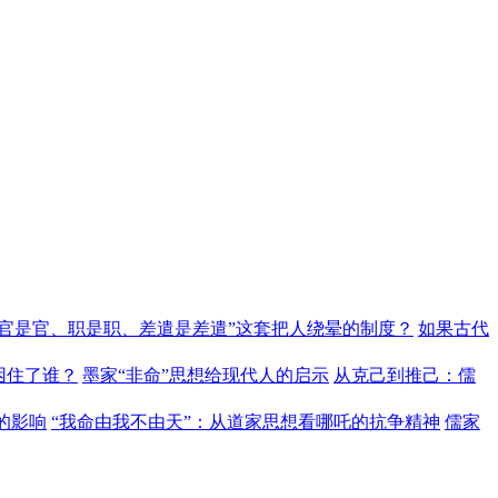
“官是官、职是职、差遣是差遣”这套把人绕晕的制度？
如果古代
困住了谁？
墨家“非命”思想给现代人的启示
从克己到推己：儒
的影响
“我命由我不由天”：从道家思想看哪吒的抗争精神
儒家