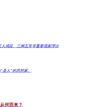
天人感应、三纲五常等重要儒家理论
“圣人”的思想家。
竟从何而来？