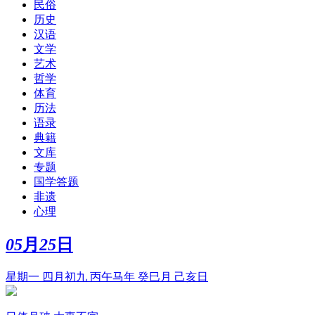
民俗
历史
汉语
文学
艺术
哲学
体育
历法
语录
典籍
文库
专题
国学答题
非遗
心理
05
月
25
日
星期一 四月初九 丙午马年 癸巳月 己亥日