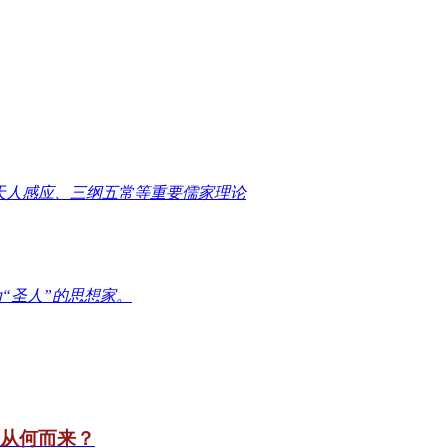
天人感应、三纲五常等重要儒家理论
“圣人”的思想家。
竟从何而来？