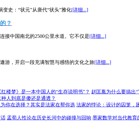
演变史：“状元”从唐代“状头”雅化
[详细...]
”的？
接中国南北的2500公里水道。它不仅是
[详细...]
遨游，开启一段充满智慧与感悟的文化之旅
[详细...]
《红楼梦》是一本中国人的“生存说明书”？
赵匡胤为什么要搞出
这种人到底是傻还是通透？
以为你在选择？其实是法家在帮你选
法家的悖论：设计的囚笼，
对话
孟荀人性论在历史长河中的碰撞与回响
墨家数学对当代教育