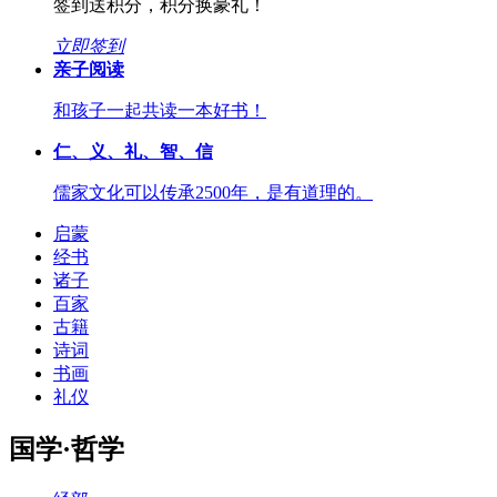
签到送积分，积分换豪礼！
立即签到
亲子阅读
和孩子一起共读一本好书！
仁、义、礼、智、信
儒家文化可以传承2500年，是有道理的。
启蒙
经书
诸子
百家
古籍
诗词
书画
礼仪
国学·哲学