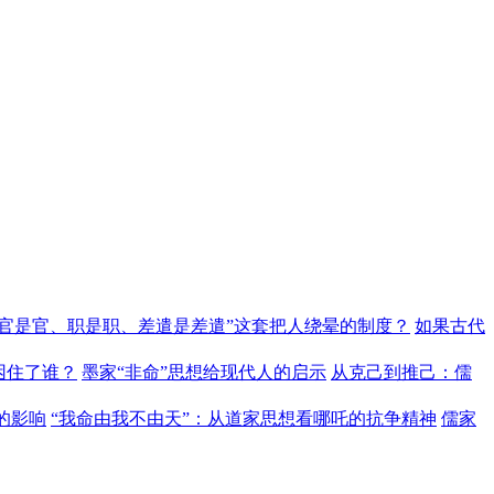
“官是官、职是职、差遣是差遣”这套把人绕晕的制度？
如果古代
困住了谁？
墨家“非命”思想给现代人的启示
从克己到推己：儒
的影响
“我命由我不由天”：从道家思想看哪吒的抗争精神
儒家