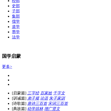
经部
史部
子部
集部
儒学
道学
墨学
法学
国学启蒙
更多>
[启蒙篇]
三字经
百家姓
千字文
[训诫篇]
弟子规
论语
朱子家训
[诗歌篇]
唐诗三百首
宋词三百首
[典故篇]
幼学琼林
增广贤文