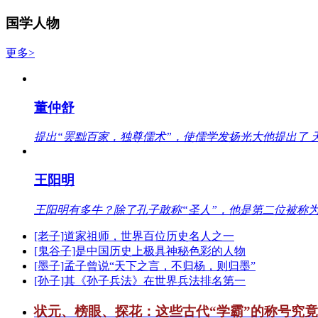
国学人物
更多>
董仲舒
提出“罢黜百家，独尊儒术”，使儒学发扬光大他提出了 
王阳明
王阳明有多牛？除了孔子敢称“圣人”，他是第二位被称为
[老子]道家祖师，世界百位历史名人之一
[鬼谷子]是中国历史上极具神秘色彩的人物
[墨子]孟子曾说“天下之言，不归杨，则归墨”
[孙子]其《孙子兵法》在世界兵法排名第一
状元、榜眼、探花：这些古代“学霸”的称号究