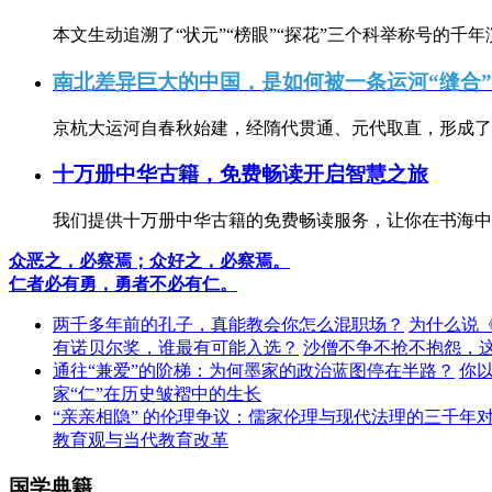
本文生动追溯了“状元”“榜眼”“探花”三个科举称号的千年
南北差异巨大的中国，是如何被一条运河“缝合
京杭大运河自春秋始建，经隋代贯通、元代取直，形成了连
十万册中华古籍，免费畅读开启智慧之旅
我们提供十万册中华古籍的免费畅读服务，让你在书海中
众恶之，必察焉；众好之，必察焉。
仁者必有勇，勇者不必有仁。
两千多年前的孔子，真能教会你怎么混职场？
为什么说
有诺贝尔奖，谁最有可能入选？
沙僧不争不抢不抱怨，
通往“兼爱”的阶梯：为何墨家的政治蓝图停在半路？
你
家“仁”在历史皱褶中的生长
“亲亲相隐” 的伦理争议：儒家伦理与现代法理的三千年
教育观与当代教育改革
国学典籍