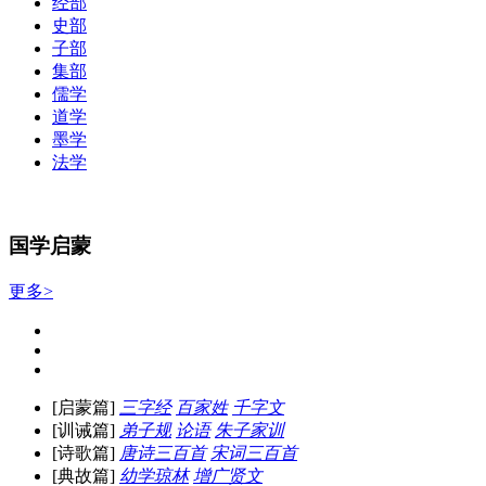
经部
史部
子部
集部
儒学
道学
墨学
法学
国学启蒙
更多>
[启蒙篇]
三字经
百家姓
千字文
[训诫篇]
弟子规
论语
朱子家训
[诗歌篇]
唐诗三百首
宋词三百首
[典故篇]
幼学琼林
增广贤文