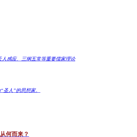
天人感应、三纲五常等重要儒家理论
“圣人”的思想家。
竟从何而来？