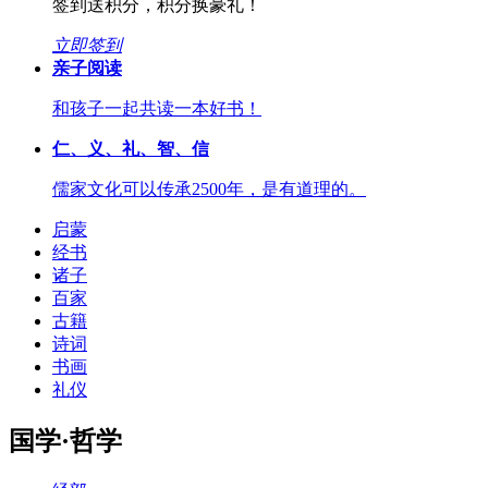
签到送积分，积分换豪礼！
立即签到
亲子阅读
和孩子一起共读一本好书！
仁、义、礼、智、信
儒家文化可以传承2500年，是有道理的。
启蒙
经书
诸子
百家
古籍
诗词
书画
礼仪
国学·哲学