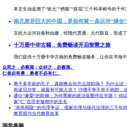
本文生动追溯了“状元”“榜眼”“探花”三个科举称号的千年
南北差异巨大的中国，是如何被一条运河“缝合
京杭大运河自春秋始建，经隋代贯通、元代取直，形成了连
十万册中华古籍，免费畅读开启智慧之旅
我们提供十万册中华古籍的免费畅读服务，让你在书海中
众恶之，必察焉；众好之，必察焉。
仁者必有勇，勇者不必有仁。
两千多年前的孔子，真能教会你怎么混职场？
为什么说
有诺贝尔奖，谁最有可能入选？
沙僧不争不抢不抱怨，
通往“兼爱”的阶梯：为何墨家的政治蓝图停在半路？
你
家“仁”在历史皱褶中的生长
“亲亲相隐” 的伦理争议：儒家伦理与现代法理的三千年
教育观与当代教育改革
国学典籍