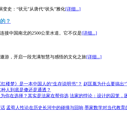
演变史：“状元”从唐代“状头”雅化
[详细...]
”的？
接中国南北的2500公里水道。它不仅是
[详细...]
遨游，开启一段充满智慧与感悟的文化之旅
[详细...]
《红楼梦》是一本中国人的“生存说明书”？
赵匡胤为什么要搞出
这种人到底是傻还是通透？
以为你在选择？其实是法家在帮你选
法家的悖论：设计的囚笼，
对话
孟荀人性论在历史长河中的碰撞与回响
墨家数学对当代教育