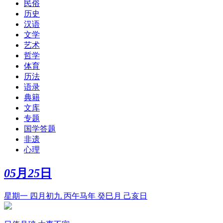
民俗
历史
汉语
文学
艺术
哲学
体育
历法
语录
典籍
文库
专题
国学答题
非遗
心理
05
月
25
日
星期一 四月初九 丙午马年 癸巳月 己亥日