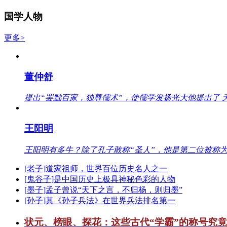
国学人物
更多>
董仲舒
提出“罢黜百家，独尊儒术”，使儒学发扬光大他提出了 
王阳明
王阳明有多牛？除了孔子敢称“圣人”，他是第二位被称为
[老子]道家祖师，世界百位历史名人之一
[鬼谷子]是中国历史上极具神秘色彩的人物
[墨子]孟子曾说“天下之言，不归杨，则归墨”
[孙子]其《孙子兵法》在世界兵法排名第一
状元、榜眼、探花：这些古代“学霸”的称号究