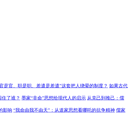
“官是官、职是职、差遣是差遣”这套把人绕晕的制度？
如果古代
困住了谁？
墨家“非命”思想给现代人的启示
从克己到推己：儒
的影响
“我命由我不由天”：从道家思想看哪吒的抗争精神
儒家