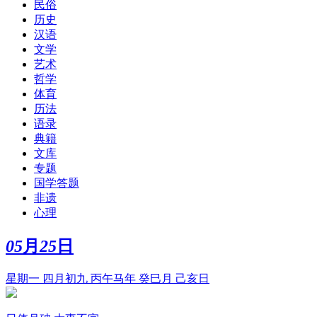
民俗
历史
汉语
文学
艺术
哲学
体育
历法
语录
典籍
文库
专题
国学答题
非遗
心理
05
月
25
日
星期一 四月初九 丙午马年 癸巳月 己亥日