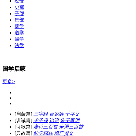
经部
史部
子部
集部
儒学
道学
墨学
法学
国学启蒙
更多>
[启蒙篇]
三字经
百家姓
千字文
[训诫篇]
弟子规
论语
朱子家训
[诗歌篇]
唐诗三百首
宋词三百首
[典故篇]
幼学琼林
增广贤文