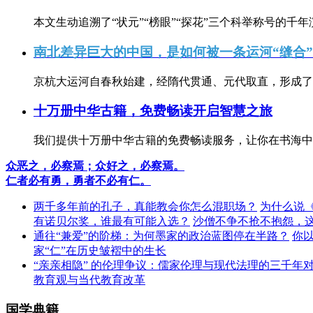
本文生动追溯了“状元”“榜眼”“探花”三个科举称号的千年
南北差异巨大的中国，是如何被一条运河“缝合
京杭大运河自春秋始建，经隋代贯通、元代取直，形成了连
十万册中华古籍，免费畅读开启智慧之旅
我们提供十万册中华古籍的免费畅读服务，让你在书海中
众恶之，必察焉；众好之，必察焉。
仁者必有勇，勇者不必有仁。
两千多年前的孔子，真能教会你怎么混职场？
为什么说
有诺贝尔奖，谁最有可能入选？
沙僧不争不抢不抱怨，
通往“兼爱”的阶梯：为何墨家的政治蓝图停在半路？
你
家“仁”在历史皱褶中的生长
“亲亲相隐” 的伦理争议：儒家伦理与现代法理的三千年
教育观与当代教育改革
国学典籍