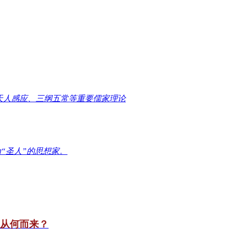
天人感应、三纲五常等重要儒家理论
“圣人”的思想家。
竟从何而来？