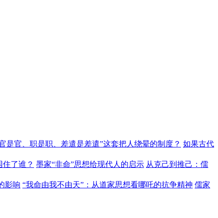
“官是官、职是职、差遣是差遣”这套把人绕晕的制度？
如果古代
困住了谁？
墨家“非命”思想给现代人的启示
从克己到推己：儒
的影响
“我命由我不由天”：从道家思想看哪吒的抗争精神
儒家