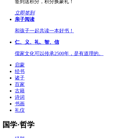
签到送积分，积分换豪礼！
立即签到
亲子阅读
和孩子一起共读一本好书！
仁、义、礼、智、信
儒家文化可以传承2500年，是有道理的。
启蒙
经书
诸子
百家
古籍
诗词
书画
礼仪
国学·哲学