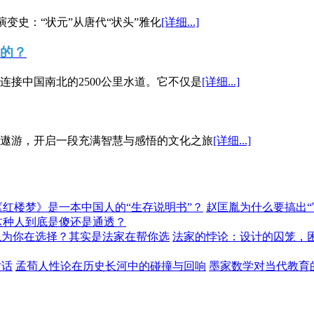
演变史：“状元”从唐代“状头”雅化
[详细...]
”的？
接中国南北的2500公里水道。它不仅是
[详细...]
遨游，开启一段充满智慧与感悟的文化之旅
[详细...]
《红楼梦》是一本中国人的“生存说明书”？
赵匡胤为什么要搞出
这种人到底是傻还是通透？
以为你在选择？其实是法家在帮你选
法家的悖论：设计的囚笼，
对话
孟荀人性论在历史长河中的碰撞与回响
墨家数学对当代教育