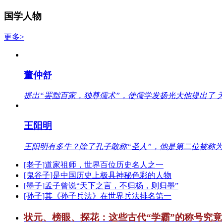
国学人物
更多>
董仲舒
提出“罢黜百家，独尊儒术”，使儒学发扬光大他提出了 
王阳明
王阳明有多牛？除了孔子敢称“圣人”，他是第二位被称为
[老子]道家祖师，世界百位历史名人之一
[鬼谷子]是中国历史上极具神秘色彩的人物
[墨子]孟子曾说“天下之言，不归杨，则归墨”
[孙子]其《孙子兵法》在世界兵法排名第一
状元、榜眼、探花：这些古代“学霸”的称号究