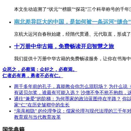
本文生动追溯了“状元”“榜眼”“探花”三个科举称号的千年
南北差异巨大的中国，是如何被一条运河“缝合
京杭大运河自春秋始建，经隋代贯通、元代取直，形成了连
十万册中华古籍，免费畅读开启智慧之旅
我们提供十万册中华古籍的免费畅读服务，让你在书海中
众恶之，必察焉；众好之，必察焉。
仁者必有勇，勇者不必有仁。
两千多年前的孔子，真能教会你怎么混职场？
为什么说
有诺贝尔奖，谁最有可能入选？
沙僧不争不抢不抱怨，
通往“兼爱”的阶梯：为何墨家的政治蓝图停在半路？
你
家“仁”在历史皱褶中的生长
“亲亲相隐” 的伦理争议：儒家伦理与现代法理的三千年
教育观与当代教育改革
国学典籍