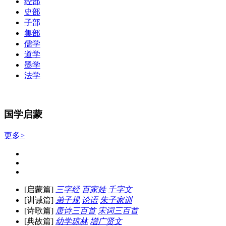
经部
史部
子部
集部
儒学
道学
墨学
法学
国学启蒙
更多>
[启蒙篇]
三字经
百家姓
千字文
[训诫篇]
弟子规
论语
朱子家训
[诗歌篇]
唐诗三百首
宋词三百首
[典故篇]
幼学琼林
增广贤文