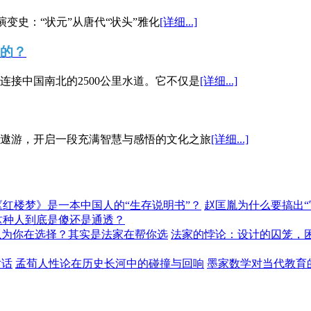
演变史：“状元”从唐代“状头”雅化
[详细...]
”的？
接中国南北的2500公里水道。它不仅是
[详细...]
遨游，开启一段充满智慧与感悟的文化之旅
[详细...]
《红楼梦》是一本中国人的“生存说明书”？
赵匡胤为什么要搞出
这种人到底是傻还是通透？
以为你在选择？其实是法家在帮你选
法家的悖论：设计的囚笼，
对话
孟荀人性论在历史长河中的碰撞与回响
墨家数学对当代教育