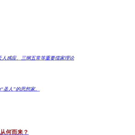
天人感应、三纲五常等重要儒家理论
“圣人”的思想家。
竟从何而来？