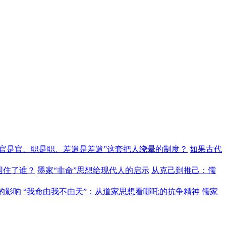
“官是官、职是职、差遣是差遣”这套把人绕晕的制度？
如果古代
困住了谁？
墨家“非命”思想给现代人的启示
从克己到推己：儒
的影响
“我命由我不由天”：从道家思想看哪吒的抗争精神
儒家