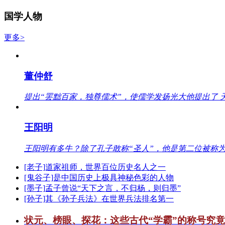
国学人物
更多>
董仲舒
提出“罢黜百家，独尊儒术”，使儒学发扬光大他提出了 
王阳明
王阳明有多牛？除了孔子敢称“圣人”，他是第二位被称为
[老子]道家祖师，世界百位历史名人之一
[鬼谷子]是中国历史上极具神秘色彩的人物
[墨子]孟子曾说“天下之言，不归杨，则归墨”
[孙子]其《孙子兵法》在世界兵法排名第一
状元、榜眼、探花：这些古代“学霸”的称号究