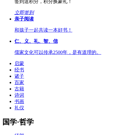
签到送积分，积分换豪礼！
立即签到
亲子阅读
和孩子一起共读一本好书！
仁、义、礼、智、信
儒家文化可以传承2500年，是有道理的。
启蒙
经书
诸子
百家
古籍
诗词
书画
礼仪
国学·哲学