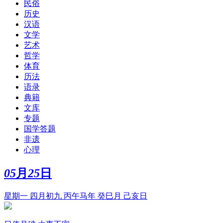
民俗
历史
汉语
文学
艺术
哲学
体育
历法
语录
典籍
文库
专题
国学答题
非遗
心理
05
月
25
日
星期一 四月初九 丙午马年 癸巳月 己亥日