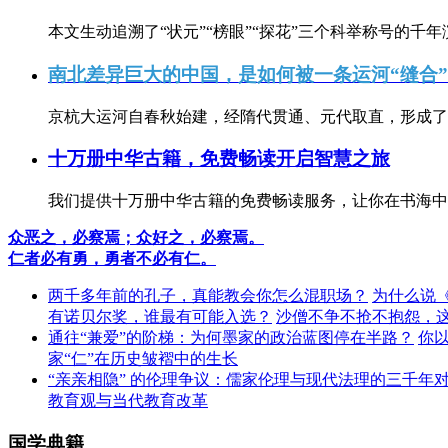
本文生动追溯了“状元”“榜眼”“探花”三个科举称号的千年
南北差异巨大的中国，是如何被一条运河“缝合
京杭大运河自春秋始建，经隋代贯通、元代取直，形成了连
十万册中华古籍，免费畅读开启智慧之旅
我们提供十万册中华古籍的免费畅读服务，让你在书海中
众恶之，必察焉；众好之，必察焉。
仁者必有勇，勇者不必有仁。
两千多年前的孔子，真能教会你怎么混职场？
为什么说
有诺贝尔奖，谁最有可能入选？
沙僧不争不抢不抱怨，
通往“兼爱”的阶梯：为何墨家的政治蓝图停在半路？
你
家“仁”在历史皱褶中的生长
“亲亲相隐” 的伦理争议：儒家伦理与现代法理的三千年
教育观与当代教育改革
国学典籍