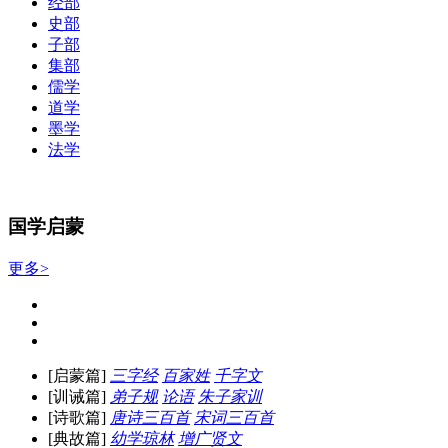
经部
史部
子部
集部
儒学
道学
墨学
法学
国学启蒙
更多>
[启蒙篇]
三字经
百家姓
千字文
[训诫篇]
弟子规
论语
朱子家训
[诗歌篇]
唐诗三百首
宋词三百首
[典故篇]
幼学琼林
增广贤文