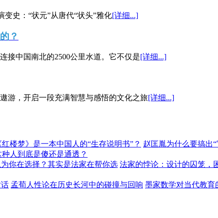
演变史：“状元”从唐代“状头”雅化
[详细...]
”的？
接中国南北的2500公里水道。它不仅是
[详细...]
遨游，开启一段充满智慧与感悟的文化之旅
[详细...]
《红楼梦》是一本中国人的“生存说明书”？
赵匡胤为什么要搞出
这种人到底是傻还是通透？
以为你在选择？其实是法家在帮你选
法家的悖论：设计的囚笼，
对话
孟荀人性论在历史长河中的碰撞与回响
墨家数学对当代教育