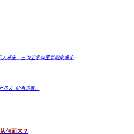
天人感应、三纲五常等重要儒家理论
“圣人”的思想家。
竟从何而来？