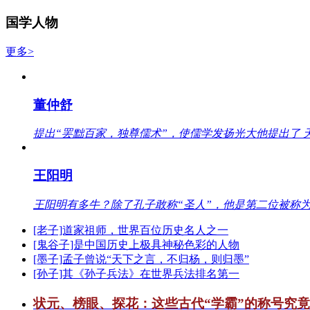
国学人物
更多>
董仲舒
提出“罢黜百家，独尊儒术”，使儒学发扬光大他提出了 
王阳明
王阳明有多牛？除了孔子敢称“圣人”，他是第二位被称为
[老子]道家祖师，世界百位历史名人之一
[鬼谷子]是中国历史上极具神秘色彩的人物
[墨子]孟子曾说“天下之言，不归杨，则归墨”
[孙子]其《孙子兵法》在世界兵法排名第一
状元、榜眼、探花：这些古代“学霸”的称号究