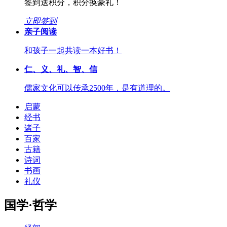
签到送积分，积分换豪礼！
立即签到
亲子阅读
和孩子一起共读一本好书！
仁、义、礼、智、信
儒家文化可以传承2500年，是有道理的。
启蒙
经书
诸子
百家
古籍
诗词
书画
礼仪
国学·哲学