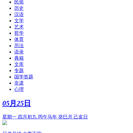
民俗
历史
汉语
文学
艺术
哲学
体育
历法
语录
典籍
文库
专题
国学答题
非遗
心理
05
月
25
日
星期一 四月初九 丙午马年 癸巳月 己亥日