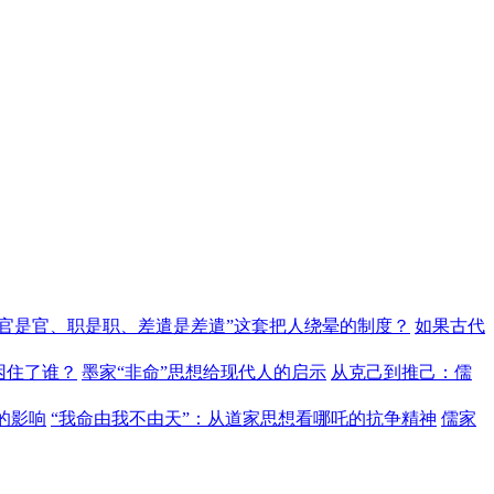
“官是官、职是职、差遣是差遣”这套把人绕晕的制度？
如果古代
困住了谁？
墨家“非命”思想给现代人的启示
从克己到推己：儒
的影响
“我命由我不由天”：从道家思想看哪吒的抗争精神
儒家