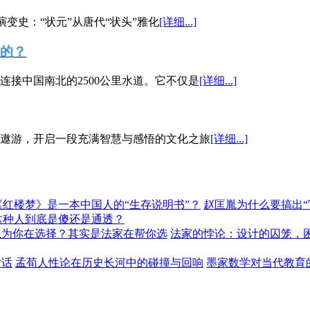
演变史：“状元”从唐代“状头”雅化
[详细...]
”的？
接中国南北的2500公里水道。它不仅是
[详细...]
遨游，开启一段充满智慧与感悟的文化之旅
[详细...]
《红楼梦》是一本中国人的“生存说明书”？
赵匡胤为什么要搞出
这种人到底是傻还是通透？
以为你在选择？其实是法家在帮你选
法家的悖论：设计的囚笼，
对话
孟荀人性论在历史长河中的碰撞与回响
墨家数学对当代教育