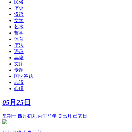
民俗
历史
汉语
文学
艺术
哲学
体育
历法
语录
典籍
文库
专题
国学答题
非遗
心理
05
月
25
日
星期一 四月初九 丙午马年 癸巳月 己亥日