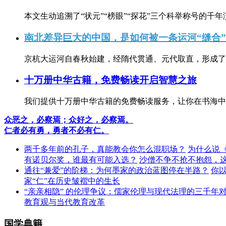
本文生动追溯了“状元”“榜眼”“探花”三个科举称号的千年
南北差异巨大的中国，是如何被一条运河“缝合
京杭大运河自春秋始建，经隋代贯通、元代取直，形成了连
十万册中华古籍，免费畅读开启智慧之旅
我们提供十万册中华古籍的免费畅读服务，让你在书海中
众恶之，必察焉；众好之，必察焉。
仁者必有勇，勇者不必有仁。
两千多年前的孔子，真能教会你怎么混职场？
为什么说
有诺贝尔奖，谁最有可能入选？
沙僧不争不抢不抱怨，
通往“兼爱”的阶梯：为何墨家的政治蓝图停在半路？
你
家“仁”在历史皱褶中的生长
“亲亲相隐” 的伦理争议：儒家伦理与现代法理的三千年
教育观与当代教育改革
国学典籍