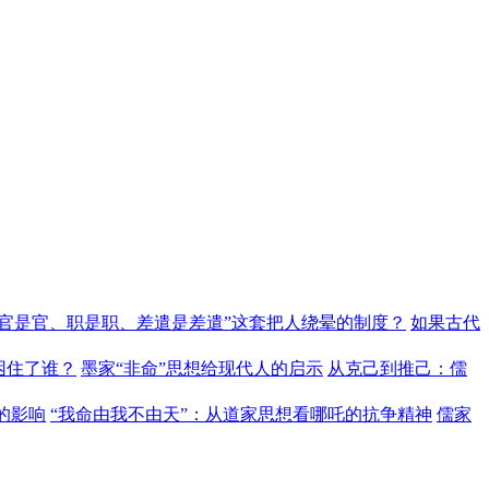
“官是官、职是职、差遣是差遣”这套把人绕晕的制度？
如果古代
困住了谁？
墨家“非命”思想给现代人的启示
从克己到推己：儒
的影响
“我命由我不由天”：从道家思想看哪吒的抗争精神
儒家