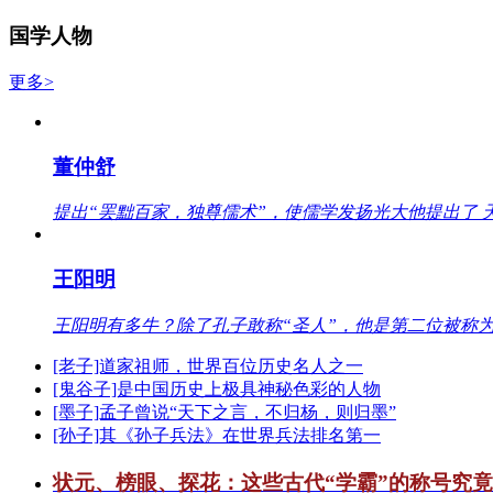
国学人物
更多>
董仲舒
提出“罢黜百家，独尊儒术”，使儒学发扬光大他提出了 
王阳明
王阳明有多牛？除了孔子敢称“圣人”，他是第二位被称为
[老子]道家祖师，世界百位历史名人之一
[鬼谷子]是中国历史上极具神秘色彩的人物
[墨子]孟子曾说“天下之言，不归杨，则归墨”
[孙子]其《孙子兵法》在世界兵法排名第一
状元、榜眼、探花：这些古代“学霸”的称号究