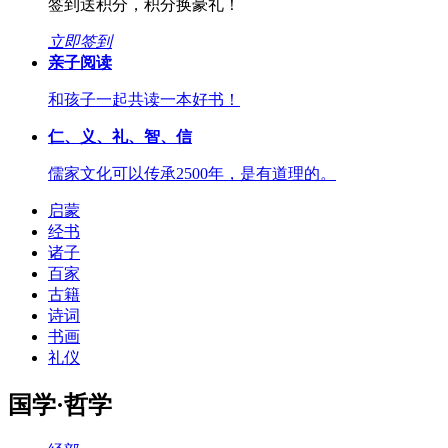
签到送积分，积分换豪礼！
立即签到
亲子阅读
和孩子一起共读一本好书！
仁、义、礼、智、信
儒家文化可以传承2500年，是有道理的。
启蒙
经书
诸子
百家
古籍
诗词
书画
礼仪
国学·哲学