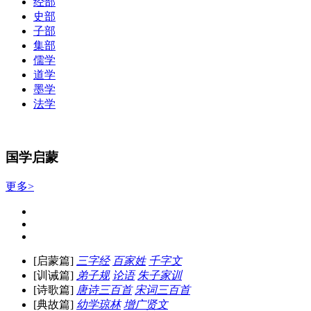
经部
史部
子部
集部
儒学
道学
墨学
法学
国学启蒙
更多>
[启蒙篇]
三字经
百家姓
千字文
[训诫篇]
弟子规
论语
朱子家训
[诗歌篇]
唐诗三百首
宋词三百首
[典故篇]
幼学琼林
增广贤文