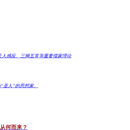
天人感应、三纲五常等重要儒家理论
“圣人”的思想家。
竟从何而来？